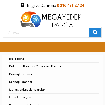
Bilgi ve Danışma
0 216 481 27 24
Üye Girişi
Üye Olmak İstiyorum
0
Bakır Boru
Dekoratif Bantlar / Yapışkanlı Bantlar
Drenaj Hortumu
Drenaj Pompası
İzolasyonlu Bakır Borular
İzole-İzolasyon