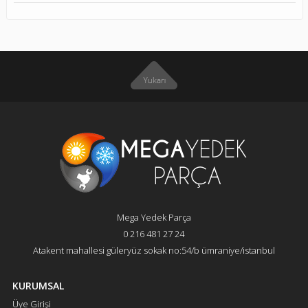
Mega Yedek Parça
0 216 481 27 24
Atakent mahallesi güleryüz sokak no:54/b ümraniye/istanbul
KURUMSAL
Üye Girişi