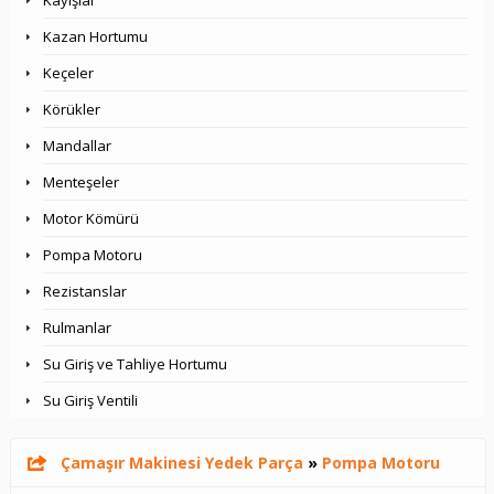
Kayışlar
Kazan Hortumu
Keçeler
Körükler
Mandallar
Menteşeler
Motor Kömürü
Pompa Motoru
Rezistanslar
Rulmanlar
Su Giriş ve Tahliye Hortumu
Su Giriş Ventili
Çamaşır Makinesi Yedek Parça
»
Pompa Motoru