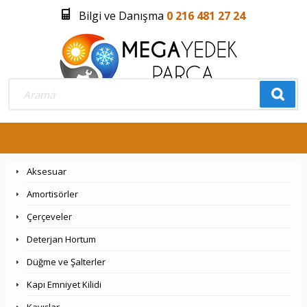
Bilgi ve Danışma
0 216 481 27 24
Üye Girişi
Üye Olmak İstiyorum
0
Aksesuar
Amortisörler
Çerçeveler
Deterjan Hortum
Düğme ve Şalterler
Kapı Emniyet Kilidi