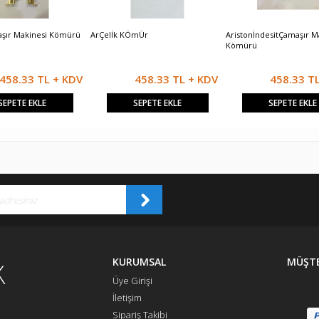
aşır Makinesi Kömürü
ArÇelİk KÖmÜr
AristonİndesitÇamaşır M
Kömürü
458.33 TL + KDV
458.33 TL + KDV
458.33 T
SEPETE EKLE
SEPETE EKLE
SEPETE EKLE
KURUMSAL
MÜŞTE
Üye Girişi
İletişim
Sipariş Takibi