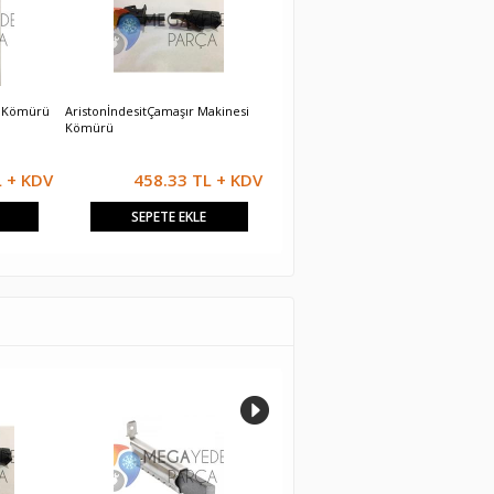
i Kömürü
AristonİndesitÇamaşır Makinesi
Arçelik Çamaşır Makinesi Kömürü
A
Kömürü
L + KDV
458.33 TL + KDV
458.33 TL + KDV
SEPETE EKLE
SEPETE EKLE