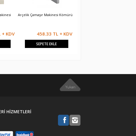
akinesi
Arçelik Çamaşır Makinesi Kömürü
Bosch ÇamaŞir Makİnesİ KÖmÜrÜ
V
L + KDV
458.33 TL + KDV
458.33 TL + KDV
SEPETE EKLE
SEPETE EKLE
Rİ HİZMETLERİ