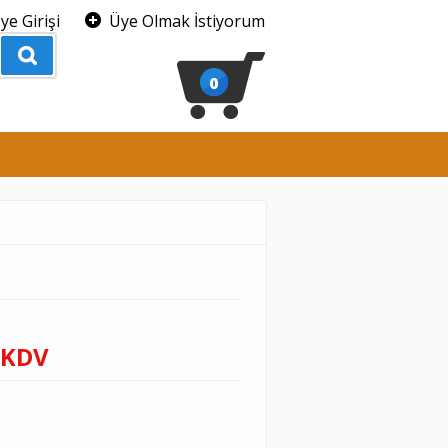
ye Girişi
Üye Olmak İstiyorum
0
 KDV