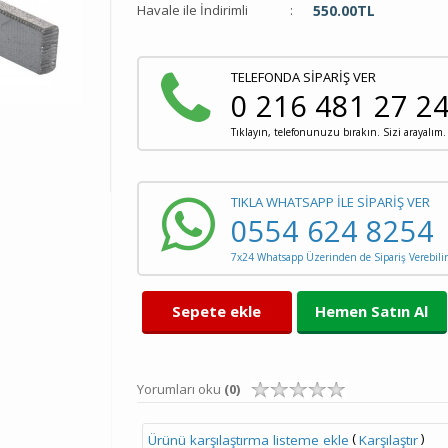
Havale ile İndirimli
:
550.00
TL
TELEFONDA SİPARİŞ VER
0 216 481 27 2
Tıklayın, telefonunuzu bırakın. Sizi arayalım.
TIKLA WHATSAPP İLE SİPARİŞ VER
0554 624 8254
7x24 Whatsapp Üzerinden de Sipariş Verebilir
Sepete ekle
Hemen Satın Al
Yorumları oku
(0)
(
)
Ürünü karşılaştırma listeme ekle
Karşılaştır