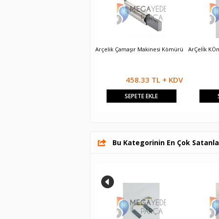
AristonİndesitÇamaşır Makinesi
Arçelik Çamaşır Makinesi Kömürü
ArÇelİk KÖ
Kömürü
458.33 TL + KDV
458.33 TL + KDV
SEPETE EKLE
SEPETE EKLE
Bu Kategorinin En Çok Satanla