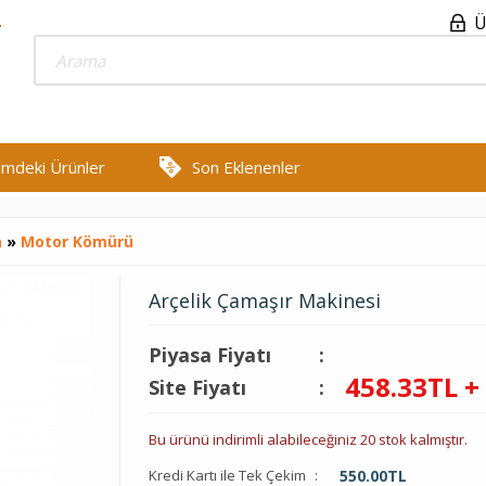
Ü
rimdeki Ürünler
Son Eklenenler
a
»
Motor Kömürü
Arçelik Çamaşır Makinesi
Piyasa Fiyatı
:
458.33
TL +
Site Fiyatı
:
Bu ürünü indirimli alabileceğiniz 20 stok kalmıştır.
Kredi Kartı ile Tek Çekim
:
550.00
TL