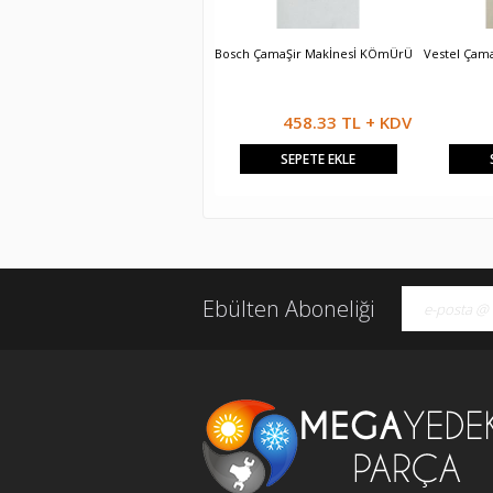
Arçelik Çamaşır Makinesi Kömürü
Bosch ÇamaŞir Makİnesİ KÖmÜrÜ
Vestel Çam
458.33 TL + KDV
458.33 TL + KDV
SEPETE EKLE
SEPETE EKLE
Ebülten Aboneliği