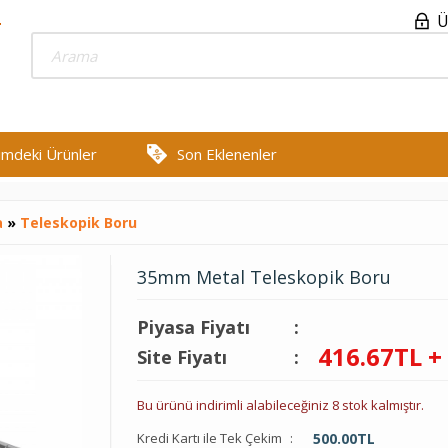
Ü
rimdeki Ürünler
Son Eklenenler
a
»
Teleskopik Boru
35mm Metal Teleskopik Boru
Piyasa Fiyatı
:
416.67
TL +
Site Fiyatı
:
Bu ürünü indirimli alabileceğiniz 8 stok kalmıştır.
Kredi Kartı ile Tek Çekim
:
500.00
TL