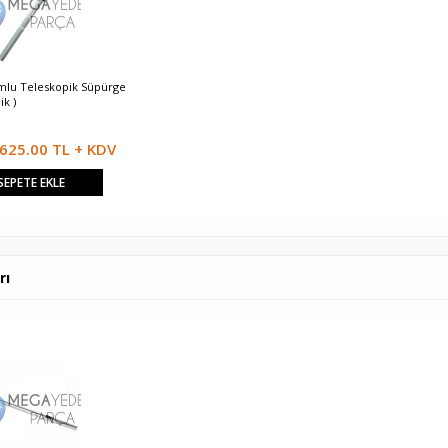
mlu Teleskopik Süpürge
32mm Metal Teleskopik Boru
Philips Uyumlu Telesko
ik )
Borusu ( Çelik )
625.00 TL + KDV
416.67 TL + KDV
625.00 T
SEPETE EKLE
SEPETE EKLE
SEPETE EKLE
rı