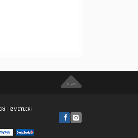
 Boru
L + KDV
Rİ HİZMETLERİ