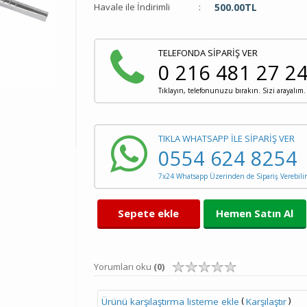
Havale ile İndirimli
:
500.00
TL
TELEFONDA SİPARİŞ VER
0 216 481 27 2
Tıklayın, telefonunuzu bırakın. Sizi arayalım.
TIKLA WHATSAPP İLE SİPARİŞ VER
0554 624 8254
7x24 Whatsapp Üzerinden de Sipariş Verebilir
Sepete ekle
Hemen Satın Al
Yorumları oku
(0)
(
)
Ürünü karşılaştırma listeme ekle
Karşılaştır