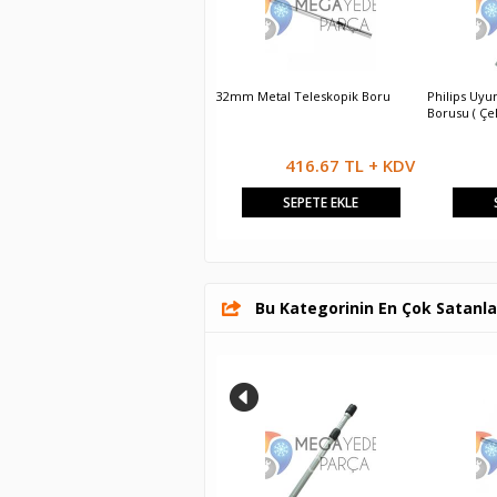
Philips Uyumlu Teleskopik Süpürge
32mm Metal Teleskopik Boru
Philips Uyu
Borusu ( Çelik )
Borusu ( Çel
625.00 TL + KDV
416.67 TL + KDV
SEPETE EKLE
SEPETE EKLE
Bu Kategorinin En Çok Satanla