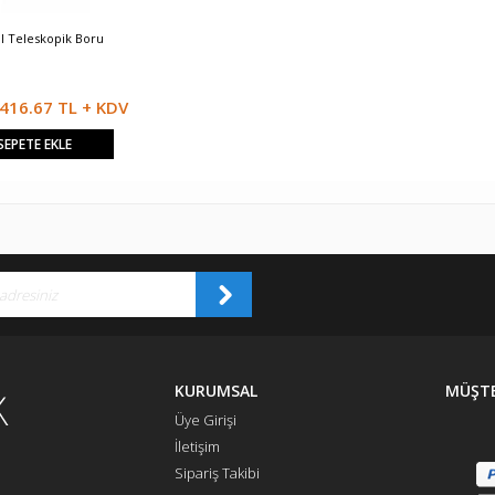
 Teleskopik Boru
Philips Uyumlu Teleskopik Süpürge
32mm Metal Teleskopik
Borusu ( Çelik )
416.67 TL + KDV
625.00 TL + KDV
416.67 T
SEPETE EKLE
SEPETE EKLE
SEPETE EKLE
KURUMSAL
MÜŞTE
Üye Girişi
İletişim
Sipariş Takibi