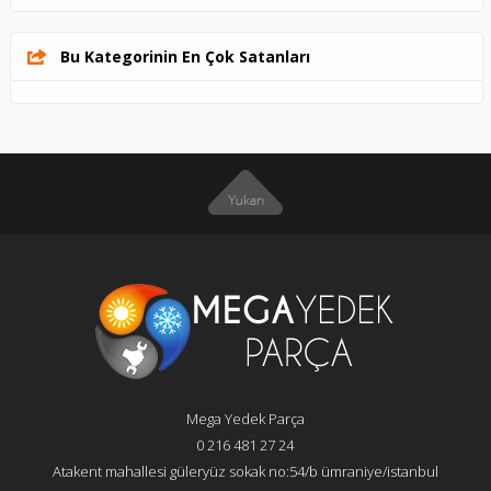
Bu Kategorinin En Çok Satanları
Mega Yedek Parça
0 216 481 27 24
Atakent mahallesi güleryüz sokak no:54/b ümraniye/istanbul