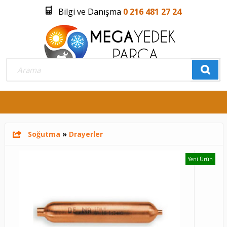
Bilgi ve Danışma
0 216 481 27 24
Üye Girişi
Üye Olmak İstiyorum
0
Soğutma
»
Drayerler
Yeni Ürün