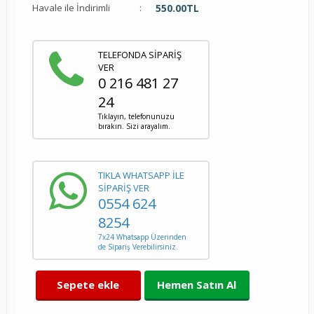
Havale ile İndirimli
:
550.00
TL
TELEFONDA SİPARİŞ
VER
0 216 481 27
24
Tıklayın, telefonunuzu
bırakın. Sizi arayalım.
TIKLA WHATSAPP İLE
SİPARİŞ VER
0554 624
8254
7x24 Whatsapp Üzerinden
de Sipariş Verebilirsiniz.
Sepete ekle
Hemen Satın Al