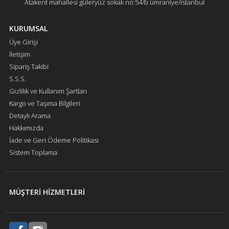
Atakent mahallesi güleryüz sokak no:54/b ümraniye/istanbul
KURUMSAL
Üye Girişi
İletişim
Sipariş Takibi
S.S.S.
Gizlilik ve Kullanım Şartları
Kargo ve Taşıma Bilgileri
Detaylı Arama
Hakkımızda
İade ve Geri Ödeme Politikası
Sistem Toplama
MÜŞTERİ HİZMETLERİ