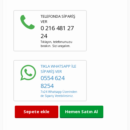
TELEFONDA SİPARİŞ
VER
0 216 481 27
24
Tıklayın, telefonunuzu
bırakın. Sizi arayalım.
TIKLA WHATSAPP İLE
SİPARİŞ VER
0554 624
8254
7x24 Whatsapp Üzerinden
de Sipariş Verebilirsiniz.
Sepete ekle
Hemen Satın Al