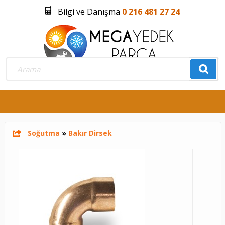
Bilgi ve Danışma
0 216 481 27 24
Üye Girişi
Üye Olmak İstiyorum
0
Soğutma
»
Bakır Dirsek