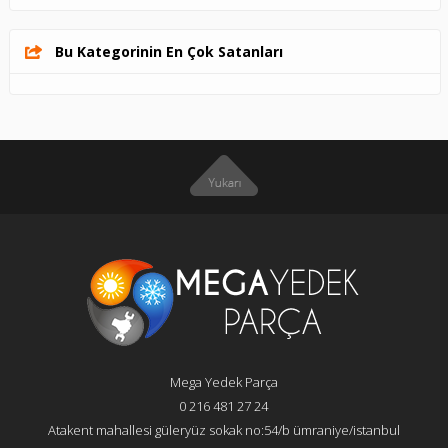
Bu Kategorinin En Çok Satanları
Mega Yedek Parça
0 216 481 27 24
Atakent mahallesi güleryüz sokak no:54/b ümraniye/istanbul