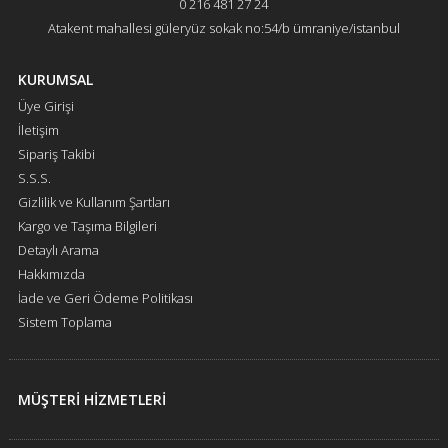
0 216 481 27 24
Atakent mahallesi güleryüz sokak no:54/b ümraniye/istanbul
KURUMSAL
Üye Girişi
İletişim
Sipariş Takibi
S.S.S.
Gizlilik ve Kullanım Şartları
Kargo ve Taşıma Bilgileri
Detaylı Arama
Hakkımızda
İade ve Geri Ödeme Politikası
Sistem Toplama
MÜŞTERİ HİZMETLERİ