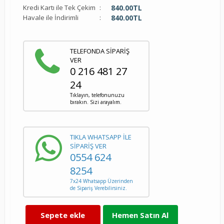
Kredi Kartı ile Tek Çekim
:
840.00
TL
Havale ile İndirimli
:
840.00
TL
TELEFONDA SİPARİŞ
VER
0 216 481 27
24
Tıklayın, telefonunuzu
bırakın. Sizi arayalım.
TIKLA WHATSAPP İLE
SİPARİŞ VER
0554 624
8254
7x24 Whatsapp Üzerinden
de Sipariş Verebilirsiniz.
Sepete ekle
Hemen Satın Al