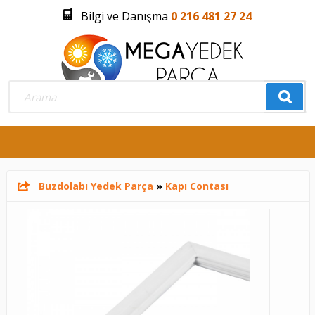
Bilgi ve Danışma
0 216 481 27 24
Üye Girişi
Üye Olmak İstiyorum
0
Buzdolabı Yedek Parça
»
Kapı Contası