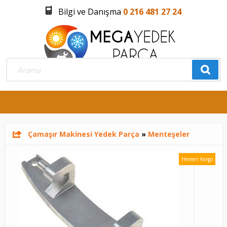
Bilgi ve Danışma
0 216 481 27 24
Üye Girişi
Üye Olmak İstiyorum
0
Çamaşır Makinesi Yedek Parça
»
Menteşeler
Hemen Kargo