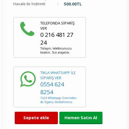
Havale ile İndirimli
:
500.00
TL
TELEFONDA SİPARİŞ
VER
0 216 481 27
24
Tıklayın, telefonunuzu
bırakın. Sizi arayalım.
TIKLA WHATSAPP İLE
SİPARİŞ VER
0554 624
8254
7x24 Whatsapp Üzerinden
de Sipariş Verebilirsiniz.
Sepete ekle
Hemen Satın Al