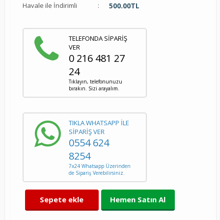
Havale ile İndirimli
:
500.00
TL
TELEFONDA SİPARİŞ
VER
0 216 481 27
24
Tıklayın, telefonunuzu
bırakın. Sizi arayalım.
TIKLA WHATSAPP İLE
SİPARİŞ VER
0554 624
8254
7x24 Whatsapp Üzerinden
de Sipariş Verebilirsiniz.
Sepete ekle
Hemen Satın Al