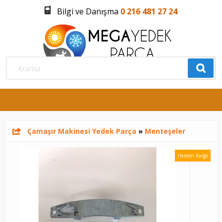
Bilgi ve Danışma
0 216 481 27 24
Üye Girişi
Üye Olmak İstiyorum
0
Çamaşır Makinesi Yedek Parça
»
Menteşeler
Hemen Kargo