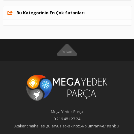
Bu Kategorinin En Çok Satanları
Mega Yedek Parça
0 216 481 27 24
Atakent mahallesi güleryüz sokak no:54/b ümraniye/istanbul