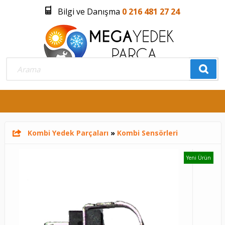
Bilgi ve Danışma
0 216 481 27 24
Üye Girişi
Üye Olmak İstiyorum
0
Kombi Yedek Parçaları
»
Kombi Sensörleri
Yeni Ürün