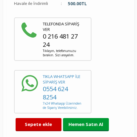
Havale ile İndirimli
:
500.00
TL
TELEFONDA SİPARİŞ
VER
0 216 481 27
24
Tıklayın, telefonunuzu
bırakın. Sizi arayalım.
TIKLA WHATSAPP İLE
SİPARİŞ VER
0554 624
8254
7x24 Whatsapp Üzerinden
de Sipariş Verebilirsiniz.
Sepete ekle
Hemen Satın Al