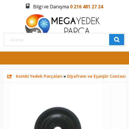
Bilgi ve Danışma
0 216 481 27 24
Üye Girişi
Üye Olmak İstiyorum
0
Kombi Yedek Parçaları
»
Diyafram ve Eşanjör Contası