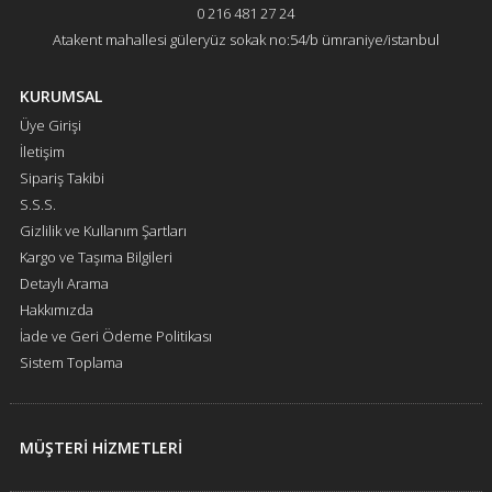
0 216 481 27 24
Atakent mahallesi güleryüz sokak no:54/b ümraniye/istanbul
KURUMSAL
Üye Girişi
İletişim
Sipariş Takibi
S.S.S.
Gizlilik ve Kullanım Şartları
Kargo ve Taşıma Bilgileri
Detaylı Arama
Hakkımızda
İade ve Geri Ödeme Politikası
Sistem Toplama
MÜŞTERİ HİZMETLERİ