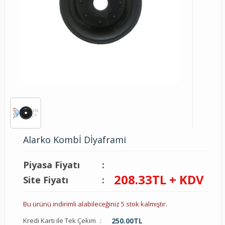
Alarko Kombİ Dİyaframi
Piyasa Fiyatı
:
208.33
TL + KDV
Site Fiyatı
:
Bu ürünü indirimli alabileceğiniz 5 stok kalmıştır.
Kredi Kartı ile Tek Çekim
:
250.00
TL