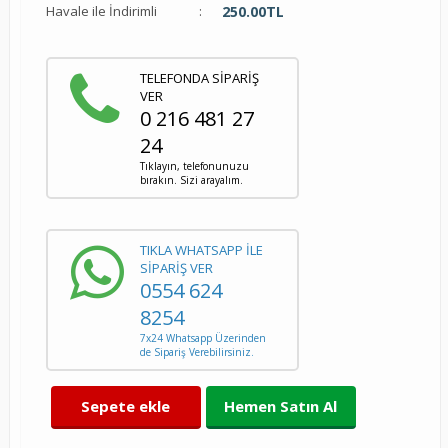
Havale ile İndirimli
:
250.00
TL
TELEFONDA SİPARİŞ
VER
0 216 481 27
24
Tıklayın, telefonunuzu
bırakın. Sizi arayalım.
TIKLA WHATSAPP İLE
SİPARİŞ VER
0554 624
8254
7x24 Whatsapp Üzerinden
de Sipariş Verebilirsiniz.
Sepete ekle
Hemen Satın Al