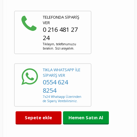
TELEFONDA SİPARİŞ
VER
0 216 481 27
24
Tıklayın, telefonunuzu
bırakın. Sizi arayalım.
TIKLA WHATSAPP İLE
SİPARİŞ VER
0554 624
8254
7x24 Whatsapp Üzerinden
de Sipariş Verebilirsiniz.
Sepete ekle
Hemen Satın Al