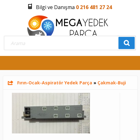
Bilgi ve Danışma
0 216 481 27 24
Üye Girişi
Üye Olmak İstiyorum
0
Fırın-Ocak-Aspiratör Yedek Parça
»
Çakmak-Buji