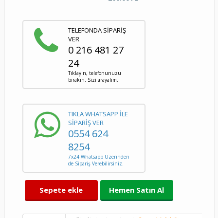
TELEFONDA SİPARİŞ
VER
0 216 481 27
24
Tıklayın, telefonunuzu
bırakın. Sizi arayalım.
TIKLA WHATSAPP İLE
SİPARİŞ VER
0554 624
8254
7x24 Whatsapp Üzerinden
de Sipariş Verebilirsiniz.
Sepete ekle
Hemen Satın Al