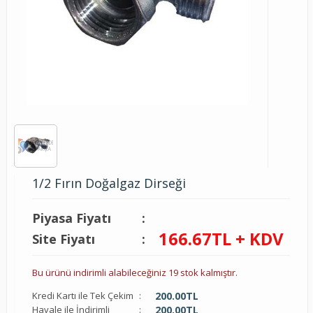
1/2 Fırın Doğalgaz Dirseği
Piyasa Fiyatı
:
166.67
TL + KDV
Site Fiyatı
:
Bu ürünü indirimli alabileceğiniz 19 stok kalmıştır.
Kredi Kartı ile Tek Çekim
:
200.00
TL
Havale ile İndirimli
:
200.00
TL