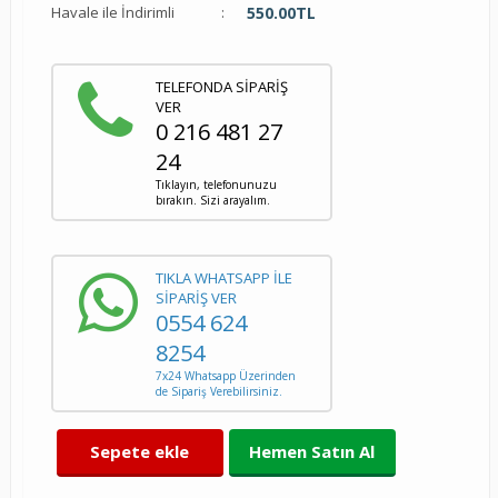
Havale ile İndirimli
:
550.00
TL
TELEFONDA SİPARİŞ
VER
0 216 481 27
24
Tıklayın, telefonunuzu
bırakın. Sizi arayalım.
TIKLA WHATSAPP İLE
SİPARİŞ VER
0554 624
8254
7x24 Whatsapp Üzerinden
de Sipariş Verebilirsiniz.
Sepete ekle
Hemen Satın Al