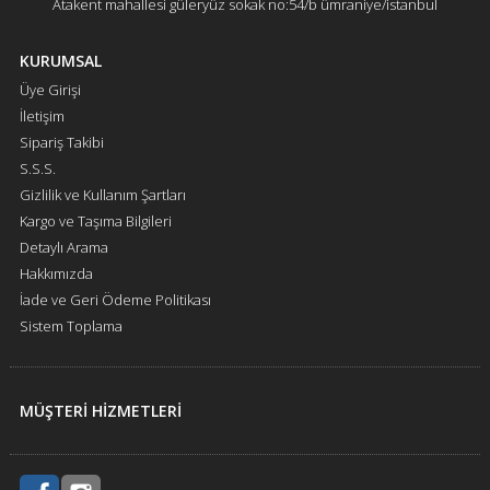
Atakent mahallesi güleryüz sokak no:54/b ümraniye/istanbul
KURUMSAL
Üye Girişi
İletişim
Sipariş Takibi
S.S.S.
Gizlilik ve Kullanım Şartları
Kargo ve Taşıma Bilgileri
Detaylı Arama
Hakkımızda
İade ve Geri Ödeme Politikası
Sistem Toplama
MÜŞTERİ HİZMETLERİ