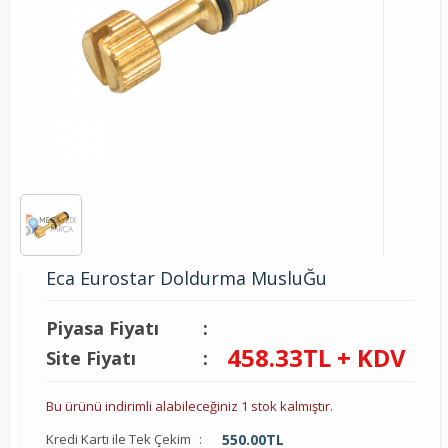
Eca Eurostar Doldurma MusluĞu
Piyasa Fiyatı
:
458.33
TL + KDV
Site Fiyatı
:
Bu ürünü indirimli alabileceğiniz 1 stok kalmıştır.
Kredi Kartı ile Tek Çekim
:
550.00
TL