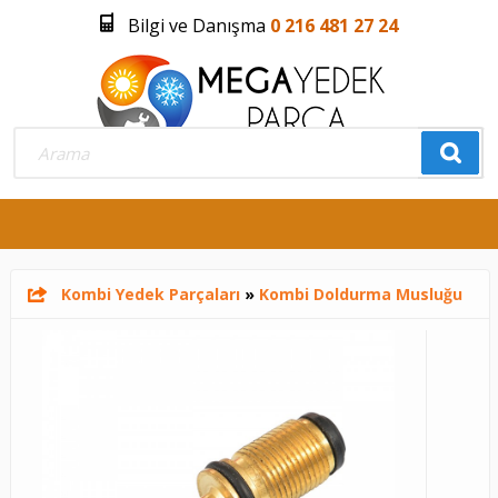
Bilgi ve Danışma
0 216 481 27 24
Üye Girişi
Üye Olmak İstiyorum
0
Kombi Yedek Parçaları
»
Kombi Doldurma Musluğu