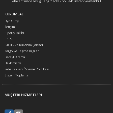
Atakent mahallesi güleryüz sokak no:54/b ümraniye/istanbul
KURUMSAL
Üye Girişi
İletişim
Sipariş Takibi
S.S.S.
Gizlilik ve Kullanım Şartları
Kargo ve Taşıma Bilgileri
Detaylı Arama
Hakkımızda
İade ve Geri Ödeme Politikası
Sistem Toplama
MÜŞTERİ HİZMETLERİ