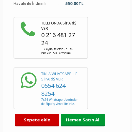
Havale ile İndirimli
:
550.00
TL
TELEFONDA SİPARİŞ
VER
0 216 481 27
24
Tıklayın, telefonunuzu
bırakın. Sizi arayalım.
TIKLA WHATSAPP İLE
SİPARİŞ VER
0554 624
8254
7x24 Whatsapp Üzerinden
de Sipariş Verebilirsiniz.
Sepete ekle
Hemen Satın Al