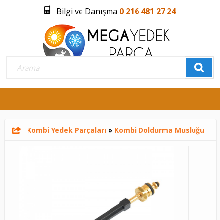
Bilgi ve Danışma
0 216 481 27 24
Üye Girişi
Üye Olmak İstiyorum
0
Kombi Yedek Parçaları
»
Kombi Doldurma Musluğu