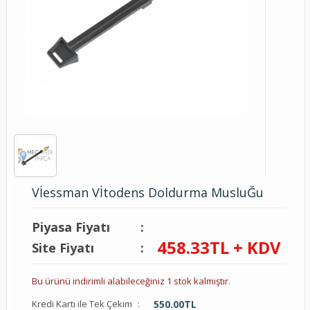
Vİessman Vİtodens Doldurma MusluĞu
Piyasa Fiyatı
:
458.33
TL + KDV
Site Fiyatı
:
Bu ürünü indirimli alabileceğiniz 1 stok kalmıştır.
Kredi Kartı ile Tek Çekim
:
550.00
TL