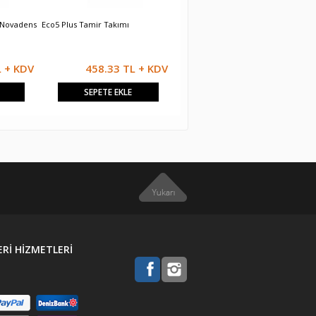
 Novadens
Eco5 Plus Tamir Takımı
Alarkoairfelsüsler Pim Somunu
B
L + KDV
458.33 TL + KDV
208.33 TL + KDV
SEPETE EKLE
SEPETE EKLE
Rİ HİZMETLERİ