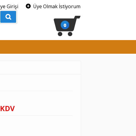
ye Girişi
Üye Olmak İstiyorum
0
 KDV