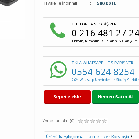
Havale ile İndirimli
:
500.00
TL
TELEFONDA SİPARİŞ VER
0 216 481 27 2
Tıklayın, telefonunuzu bırakın. Sizi arayalım.
TIKLA WHATSAPP İLE SİPARİŞ VER
0554 624 8254
7x24 Whatsapp Üzerinden de Sipariş Verebilir
Sepete ekle
Hemen Satın Al
Yorumları oku
(0)
(
)
Ürünü karşılaştırma listeme ekle
Karşılaştır