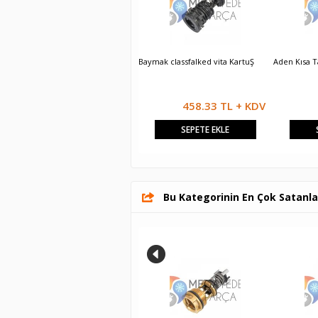
Baymak luna airfel Tamir Takımı
Baymak classfalked vita KartuŞ
Aden Kısa 
541.67 TL + KDV
458.33 TL + KDV
SEPETE EKLE
SEPETE EKLE
Bu Kategorinin En Çok Satanla