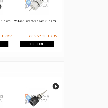
r Takımı
Vaillant Turbotech Tamir Takımı
Eco5 Plus Tamir Takımı
B
T
L + KDV
666.67 TL + KDV
458.33 TL + KDV
SEPETE EKLE
SEPETE EKLE