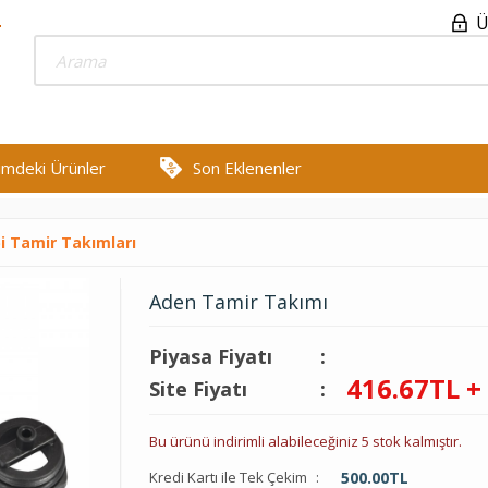
Ü
rimdeki Ürünler
Son Eklenenler
 Tamir Takımları
Aden Tamir Takımı
Piyasa Fiyatı
:
416.67
TL +
Site Fiyatı
:
Bu ürünü indirimli alabileceğiniz 5 stok kalmıştır.
Kredi Kartı ile Tek Çekim
:
500.00
TL