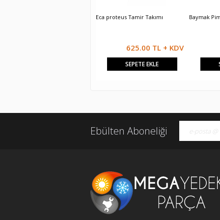
Alarko Eski Serena Tamir Takımı
Eca proteus Tamir Takımı
Baymak Pi
666.67 TL + KDV
625.00 TL + KDV
SEPETE EKLE
SEPETE EKLE
Ebülten Aboneliği