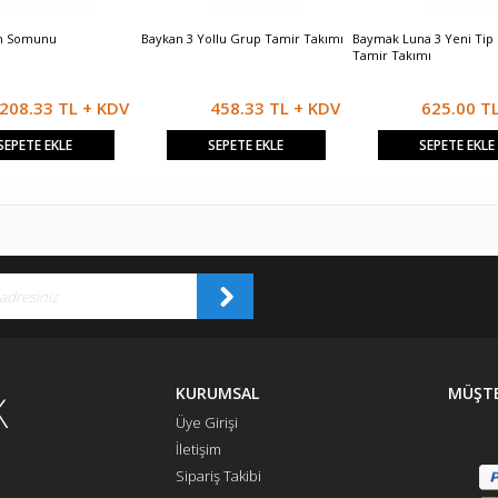
m Somunu
Baykan 3 Yollu Grup Tamir Takımı
Baymak Luna 3 Yeni Tip
Tamir Takımı
208.33 TL + KDV
458.33 TL + KDV
625.00 T
SEPETE EKLE
SEPETE EKLE
SEPETE EKLE
KURUMSAL
MÜŞTE
Üye Girişi
İletişim
Sipariş Takibi