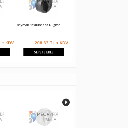
Baymak Baxilunaeco Düğme
Eca Confeo Premix Isı Ayar
F
Düğmesi (kısa)
L + KDV
208.33 TL + KDV
208.33 TL + KDV
SEPETE EKLE
SEPETE EKLE