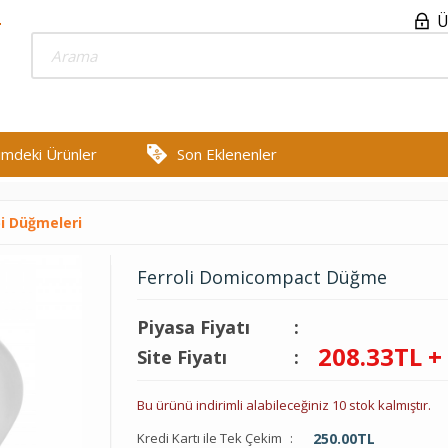
Ü
rimdeki Ürünler
Son Eklenenler
i Düğmeleri
Ferroli Domicompact Düğme
Piyasa Fiyatı
:
208.33
TL +
Site Fiyatı
:
Bu ürünü indirimli alabileceğiniz 10 stok kalmıştır.
Kredi Kartı ile Tek Çekim
:
250.00
TL