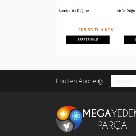
Vaillant Turbotech Düğme
Lambertfx Düğme
Airfel Düğ
208.33 TL + KDV
208.33 TL + KDV
SEPETE EKLE
SEPETE EKLE
Ebülten Aboneliği