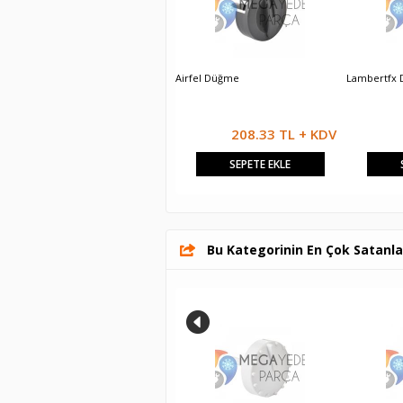
Eca Calora Düğme
Airfel Düğme
Lambertfx
208.33 TL + KDV
208.33 TL + KDV
SEPETE EKLE
SEPETE EKLE
Bu Kategorinin En Çok Satanla