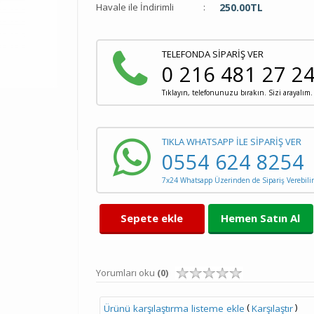
Havale ile İndirimli
:
250.00
TL
TELEFONDA SİPARİŞ VER
0 216 481 27 2
Tıklayın, telefonunuzu bırakın. Sizi arayalım.
TIKLA WHATSAPP İLE SİPARİŞ VER
0554 624 8254
7x24 Whatsapp Üzerinden de Sipariş Verebilir
Sepete ekle
Hemen Satın Al
Yorumları oku
(0)
(
)
Ürünü karşılaştırma listeme ekle
Karşılaştır