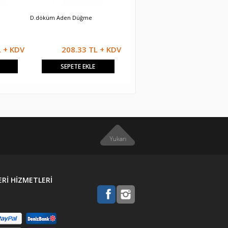
D.döküm Aden Düğme
Eca Confeo Premix Isı Ayar
A
Düğmesi (uzun)
L + KDV
208.33 TL + KDV
208.33 TL + KDV
SEPETE EKLE
SEPETE EKLE
Rİ HİZMETLERİ