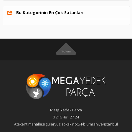
Bu Kategorinin En Çok Satanları
Mega Yedek Parça
0 216 481 27 24
Atakent mahallesi güleryüz sokak no:54/b ümraniye/istanbul