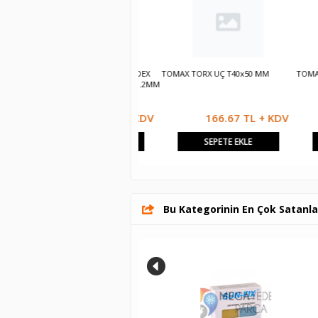
TÜP LEHİM 25 GR.1.2MM SOLDEX
TOMAX TORX UÇ T40x50 MM
TOMAX TOR
SN60 PB40 TÜP LEHİM 25 GR.1.2MM
SOLDEX SN60 PB40
250.00 TL + KDV
166.67 TL + KDV
SEPETE EKLE
SEPETE EKLE
Bu Kategorinin En Çok Satanla