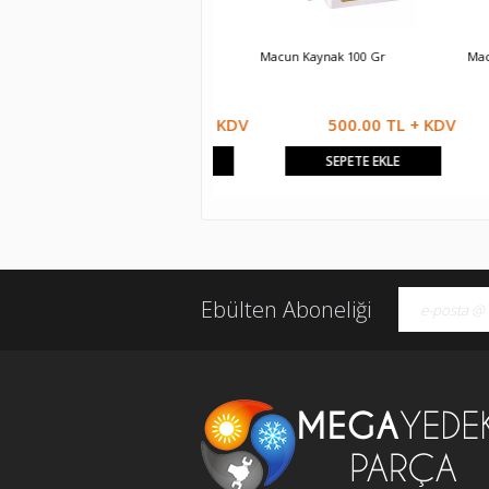
Sıvı Gres Yağı 200 Ml
Macun Kaynak 100 Gr
Macun Kayn
333.33 TL + KDV
500.00 TL + KDV
SEPETE EKLE
SEPETE EKLE
Ebülten Aboneliği