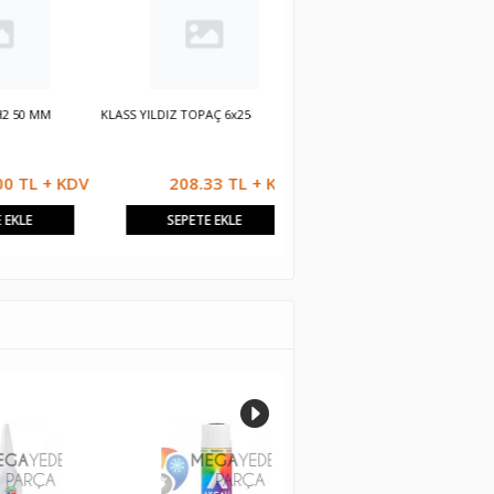
 MM
KLASS YILDIZ TOPAÇ 6x25
KLASS YILDIZ TOPAÇ 4.5x25
X
T
L + KDV
208.33 TL + KDV
208.33 TL + KDV
SEPETE EKLE
SEPETE EKLE