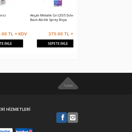
Akçalı Metalik Gri (357) Solvent
Alüminyum Folyo Bant 48x25
P
Bazlı Akrilik Sprey Boya
L + KDV
375.00 TL + KDV
375.00 TL + KDV
SEPETE EKLE
SEPETE EKLE
Rİ HİZMETLERİ