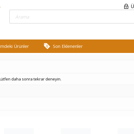
Ü
rimdeki Ürünler
Son Eklenenler
 Lütfen daha sonra tekrar deneyin.