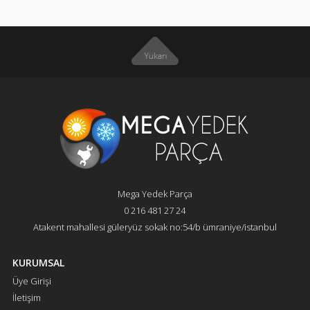
Mega Yedek Parça
0 216 481 27 24
Atakent mahallesi güleryüz sokak no:54/b ümraniye/istanbul
KURUMSAL
Üye Girişi
İletişim