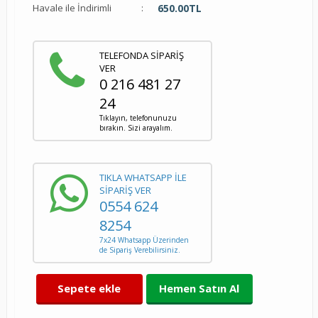
Havale ile İndirimli
:
650.00
TL
TELEFONDA SİPARİŞ
VER
0 216 481 27
24
Tıklayın, telefonunuzu
bırakın. Sizi arayalım.
TIKLA WHATSAPP İLE
SİPARİŞ VER
0554 624
8254
7x24 Whatsapp Üzerinden
de Sipariş Verebilirsiniz.
Sepete ekle
Hemen Satın Al