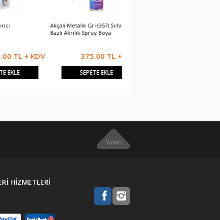
Akçalı Metalik Gri (357) Solvent
Alüminyum Folyo Bant 48x25
P
Bazlı Akrilik Sprey Boya
L + KDV
375.00 TL + KDV
375.00 TL + KDV
SEPETE EKLE
SEPETE EKLE
Rİ HİZMETLERİ