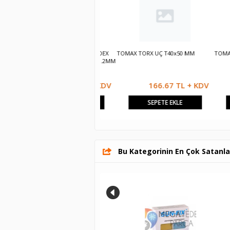
TÜP LEHİM 25 GR.1.2MM SOLDEX
TOMAX TORX UÇ T40x50 MM
TOMAX TOR
SN60 PB40 TÜP LEHİM 25 GR.1.2MM
SOLDEX SN60 PB40
250.00 TL + KDV
166.67 TL + KDV
SEPETE EKLE
SEPETE EKLE
Bu Kategorinin En Çok Satanla