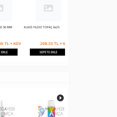
 MM
KLASS YILDIZ TOPAÇ 6x25
KLASS YILDIZ TOPAÇ 4.5x25
K
L + KDV
208.33 TL + KDV
208.33 TL + KDV
SEPETE EKLE
SEPETE EKLE