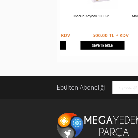
Sıvı Gres Yağı 200 Ml
Macun Kaynak 100 Gr
Macun Kayn
333.33 TL + KDV
500.00 TL + KDV
SEPETE EKLE
SEPETE EKLE
Ebülten Aboneliği