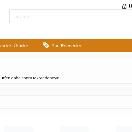
Ü
rimdeki Ürünler
Son Eklenenler
 Lütfen daha sonra tekrar deneyin.